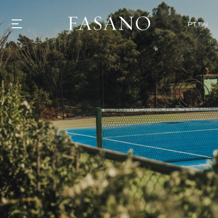
PT
EN
GASTRONOMIA
HOTÉIS
EXPERIÊNCIAS
EVENTOS
VILLAS
SHOP | SELEZIONE
DESCUBRA
WHAT'S COOKING
CORRIERE
HISTÓRIA
SUSTENTABILIDADE
CONTATO