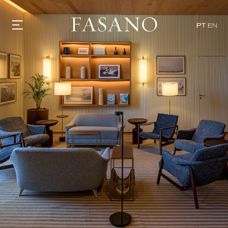
PT
EN
GASTRONOMIA
HOTÉIS
EXPERIÊNCIAS
EVENTOS
VILLAS
SHOP | SELEZIONE
DESCUBRA
WHAT'S COOKING
CORRIERE
HISTÓRIA
SUSTENTABILIDADE
CONTATO