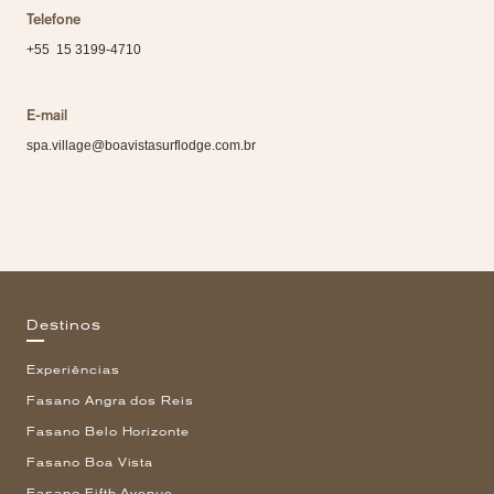
Telefone
+55 15 3199-4710
E-mail
spa.village@boavistasurflodge.com.br
Destinos
Experiências
Fasano Angra dos Reis
Fasano Belo Horizonte
Fasano Boa Vista
Fasano Fifth Avenue