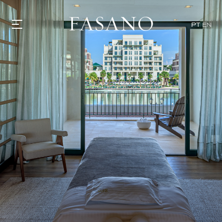
PT
EN
GASTRONOMIA
HOTÉIS
EXPERIÊNCIAS
EVENTOS
VILLAS
SHOP | SELEZIONE
DESCUBRA
WHAT'S COOKING
CORRIERE
HISTÓRIA
SUSTENTABILIDADE
CONTATO