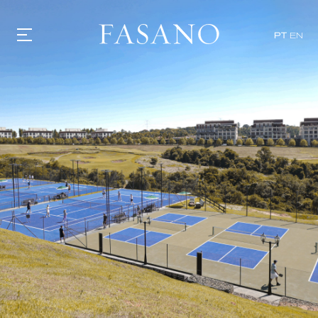
PT
EN
GASTRONOMIA
HOTÉIS
EXPERIÊNCIAS
EVENTOS
VILLAS
SHOP | SELEZIONE
DESCUBRA
WHAT'S COOKING
CORRIERE
HISTÓRIA
SUSTENTABILIDADE
CONTATO