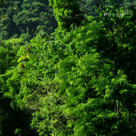
PT
|
EN