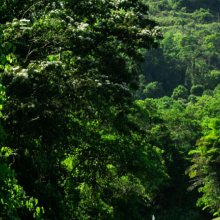
GASTRONOMIA
HOTÉIS
EXPERIÊNCIAS
EVENTOS
VILLAS
SHOP | SELEZIONE
DESCUBRA
WHAT'S COOKING
CORRIERE
HISTÓRIA
SUSTENTABILIDADE
CONTATO