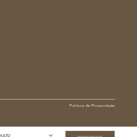
Política de Privacidade
1
 ANOS OU MAIS)
-
+
DULTO