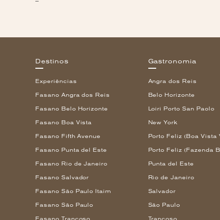
–
Destinos
Gastronomia
Experiências
Angra dos Reis
Fasano Angra dos Reis
Belo Horizonte
Fasano Belo Horizonte
Loiri Porto San Paolo
Fasano Boa Vista
New York
Fasano Fifth Avenue
Porto Feliz (Boa Vista 
Fasano Punta del Este
Porto Feliz (Fazenda B
Fasano Rio de Janeiro
Punta del Este
Fasano Salvador
Rio de Janeiro
Fasano São Paulo Itaim
Salvador
Fasano São Paulo
São Paulo
Fasano Trancoso
Trancoso