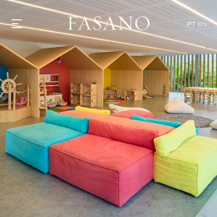
PT
EN
GASTRONOMIA
HOTÉIS
EXPERIÊNCIAS
EVENTOS
VILLAS
SHOP | SELEZIONE
DESCUBRA
WHAT'S COOKING
CORRIERE
HISTÓRIA
SUSTENTABILIDADE
CONTATO