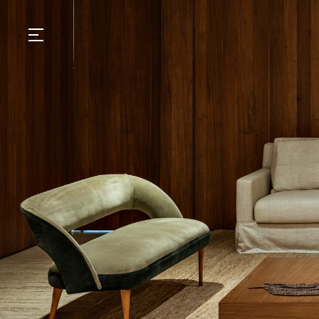
GASTRONOMIA
HOTÉIS
EXPERIÊNCIAS
EVENTOS
VILLAS
SHOP | SELEZIONE
DESCUBRA
WHAT'S COOKING
CORRIERE
HISTÓRIA
SUSTENTABILIDADE
CONTATO