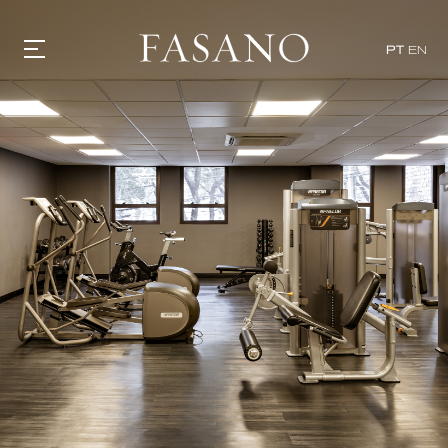
PT
EN
GASTRONOMIA
HOTÉIS
EXPERIÊNCIAS
EVENTOS
VILLAS
SHOP | SELEZIONE
DESCUBRA
WHAT'S COOKING
CORRIERE
HISTÓRIA
SUSTENTABILIDADE
CONTATO