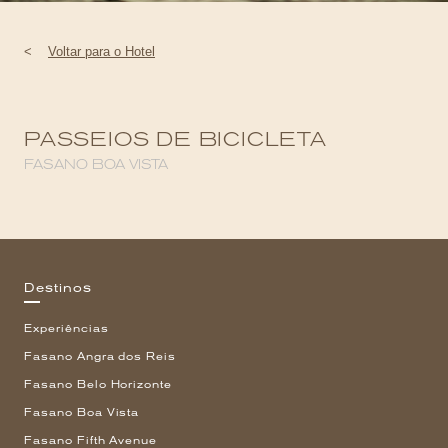
<
Voltar para o Hotel
PASSEIOS DE BICICLETA
FASANO BOA VISTA
Destinos
Experiências
Fasano Angra dos Reis
Fasano Belo Horizonte
Fasano Boa Vista
Fasano Fifth Avenue