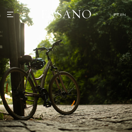
PT
EN
GASTRONOMIA
HOTÉIS
EXPERIÊNCIAS
EVENTOS
VILLAS
SHOP | SELEZIONE
DESCUBRA
WHAT'S COOKING
CORRIERE
HISTÓRIA
SUSTENTABILIDADE
CONTATO