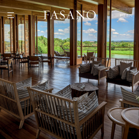
PT
EN
GASTRONOMIA
HOTÉIS
EXPERIÊNCIAS
EVENTOS
VILLAS
SHOP | SELEZIONE
DESCUBRA
WHAT'S COOKING
CORRIERE
HISTÓRIA
SUSTENTABILIDADE
CONTATO