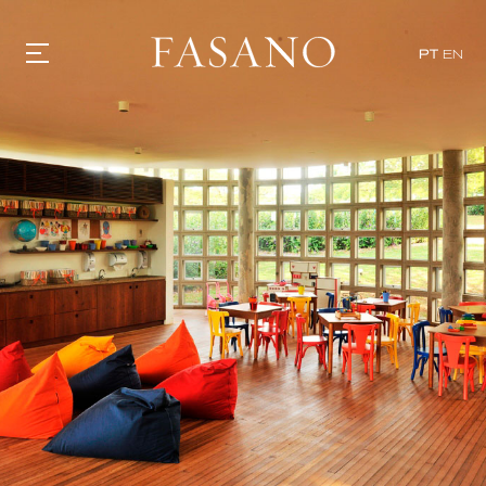
PT
EN
GASTRONOMIA
HOTÉIS
EXPERIÊNCIAS
EVENTOS
VILLAS
SHOP | SELEZIONE
DESCUBRA
WHAT'S COOKING
CORRIERE
HISTÓRIA
SUSTENTABILIDADE
CONTATO