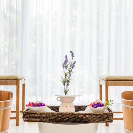
PT
EN
GASTRONOMIA
HOTÉIS
EXPERIÊNCIAS
EVENTOS
VILLAS
SHOP | SELEZIONE
DESCUBRA
WHAT'S COOKING
CORRIERE
HISTÓRIA
SUSTENTABILIDADE
CONTATO