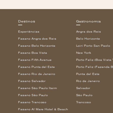
Destinos
Gastronomia
Experiências
Angra dos Reis
Fasano Angra dos Reis
Belo Horizonte
Fasano Belo Horizonte
Loiri Porto San Paolo
Fasano Boa Vista
New York
Fasano Fifth Avenue
Porto Feliz (Boa Vista 
Fasano Punta del Este
Porto Feliz (Fazenda B
Fasano Rio de Janeiro
Punta del Este
Fasano Salvador
Rio de Janeiro
Fasano São Paulo Itaim
Salvador
Fasano São Paulo
São Paulo
Fasano Trancoso
Trancoso
Fasano Al Mare Hotel & Beach