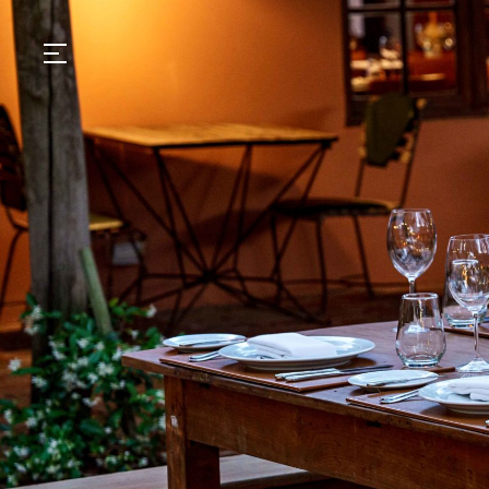
GASTRONOMIA
HOTÉIS
EXPERIÊNCIAS
EVENTOS
VILLAS
SHOP | SELEZIONE
DESCUBRA
WHAT'S COOKING
CORRIERE
HISTÓRIA
SUSTENTABILIDADE
CONTATO