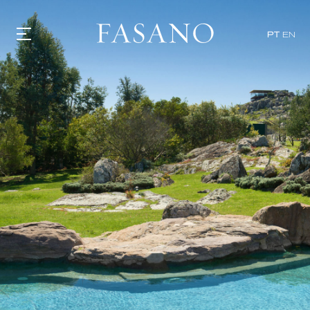
PT
EN
GASTRONOMIA
HOTÉIS
EXPERIÊNCIAS
EVENTOS
VILLAS
SHOP | SELEZIONE
DESCUBRA
WHAT'S COOKING
CORRIERE
HISTÓRIA
SUSTENTABILIDADE
CONTATO