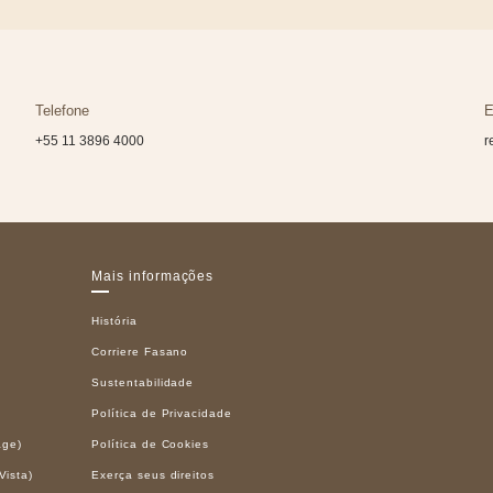
Telefone
E
+55 11 3896 4000
r
Mais informações
História
Corriere Fasano
Sustentabilidade
Política de Privacidade
age)
Política de Cookies
Vista)
Exerça seus direitos