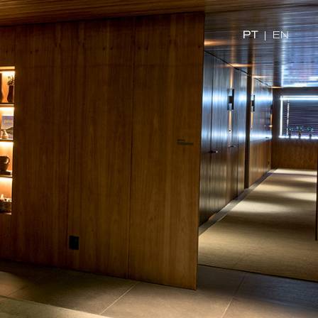
PT
|
EN