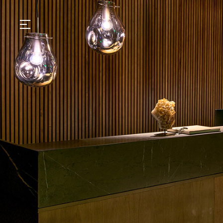
GASTRONOMIA
HOTÉIS
EXPERIÊNCIAS
EVENTOS
VILLAS
SHOP | SELEZIONE
DESCUBRA
WHAT'S COOKING
CORRIERE
HISTÓRIA
SUSTENTABILIDADE
CONTATO