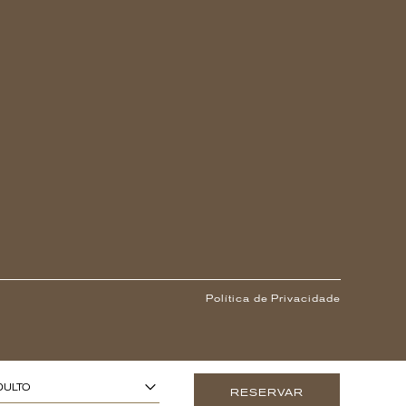
Política de Privacidade
1
 ANOS OU MAIS)
-
+
DULTO
RESERVAR