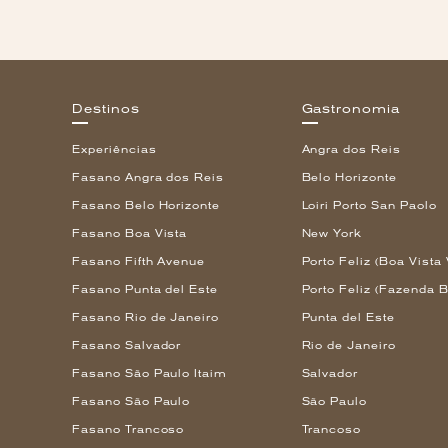
Destinos
Gastronomia
Experiências
Angra dos Reis
Fasano Angra dos Reis
Belo Horizonte
Fasano Belo Horizonte
Loiri Porto San Paolo
Fasano Boa Vista
New York
Fasano Fifth Avenue
Porto Feliz (Boa Vista 
Fasano Punta del Este
Porto Feliz (Fazenda B
Fasano Rio de Janeiro
Punta del Este
Fasano Salvador
Rio de Janeiro
Fasano São Paulo Itaim
Salvador
Fasano São Paulo
São Paulo
Fasano Trancoso
Trancoso