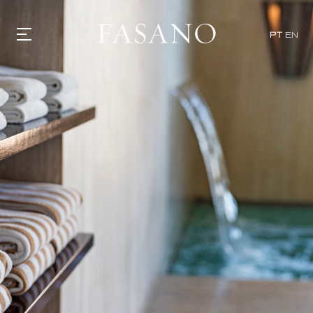
PT
EN
GASTRONOMIA
HOTÉIS
EXPERIÊNCIAS
EVENTOS
VILLAS
SHOP | SELEZIONE
DESCUBRA
WHAT'S COOKING
CORRIERE
HISTÓRIA
SUSTENTABILIDADE
CONTATO