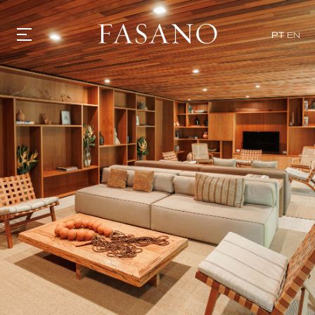
PT
EN
GASTRONOMIA
HOTÉIS
EXPERIÊNCIAS
EVENTOS
VILLAS
SHOP | SELEZIONE
DESCUBRA
WHAT'S COOKING
CORRIERE
HISTÓRIA
SUSTENTABILIDADE
CONTATO