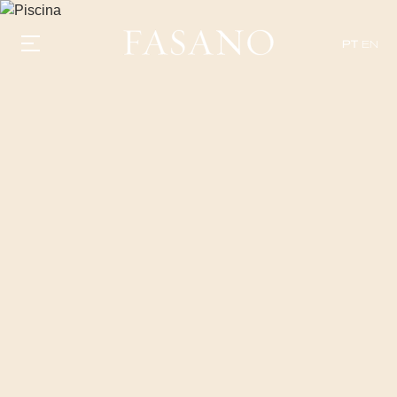
PT
EN
GASTRONOMIA
HOTÉIS
EXPERIÊNCIAS
EVENTOS
VILLAS
SHOP | SELEZIONE
DESCUBRA
WHAT'S COOKING
CORRIERE
HISTÓRIA
SUSTENTABILIDADE
CONTATO