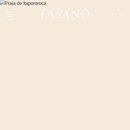
PT
EN
GASTRONOMIA
HOTÉIS
EXPERIÊNCIAS
EVENTOS
VILLAS
SHOP | SELEZIONE
DESCUBRA
WHAT'S COOKING
CORRIERE
HISTÓRIA
SUSTENTABILIDADE
CONTATO