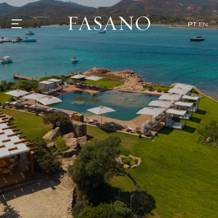
PT
EN
GASTRONOMIA
HOTÉIS
EXPERIÊNCIAS
EVENTOS
VILLAS
SHOP | SELEZIONE
DESCUBRA
WHAT'S COOKING
CORRIERE
HISTÓRIA
SUSTENTABILIDADE
CONTATO