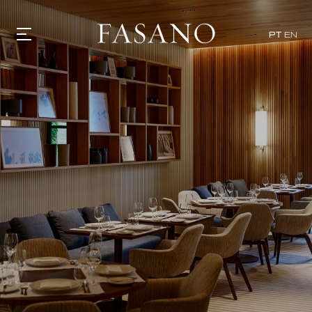
PT
EN
GASTRONOMIA
HOTÉIS
EXPERIÊNCIAS
EVENTOS
VILLAS
SHOP | SELEZIONE
DESCUBRA
WHAT'S COOKING
CORRIERE
HISTÓRIA
SUSTENTABILIDADE
CONTATO