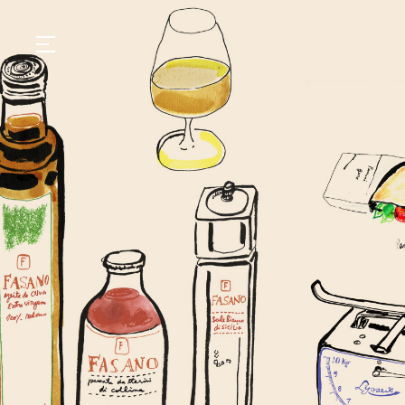
GASTRONOMIA
HOTÉIS
EXPERIÊNCIAS
EVENTOS
VILLAS
SHOP | SELEZIONE
DESCUBRA
WHAT'S COOKING
CORRIERE
HISTÓRIA
SUSTENTABILIDADE
CONTATO