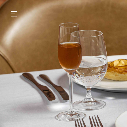
GASTRONOMIA
HOTÉIS
EXPERIÊNCIAS
EVENTOS
VILLAS
SHOP | SELEZIONE
DESCUBRA
WHAT'S COOKING
CORRIERE
HISTÓRIA
SUSTENTABILIDADE
CONTATO