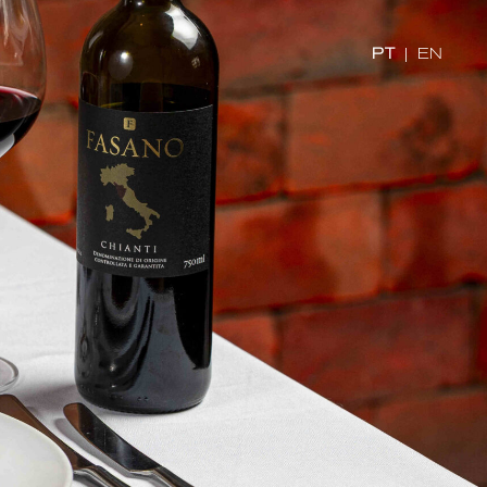
PT
|
EN