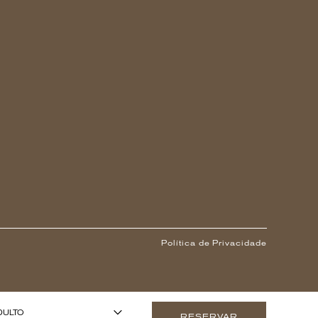
Política de Privacidade
1
 ANOS OU MAIS)
-
+
DULTO
RESERVAR