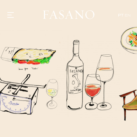
PT
EN
GASTRONOMIA
HOTÉIS
EXPERIÊNCIAS
EVENTOS
VILLAS
SHOP | SELEZIONE
DESCUBRA
WHAT'S COOKING
CORRIERE
HISTÓRIA
SUSTENTABILIDADE
CONTATO