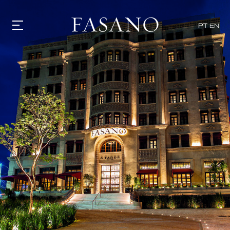
PT
EN
GASTRONOMIA
HOTÉIS
EXPERIÊNCIAS
EVENTOS
VILLAS
SHOP | SELEZIONE
DESCUBRA
WHAT'S COOKING
CORRIERE
HISTÓRIA
SUSTENTABILIDADE
CONTATO