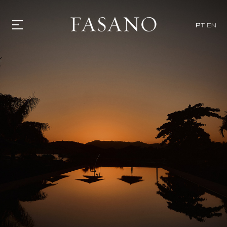
PT
EN
GASTRONOMIA
HOTÉIS
EXPERIÊNCIAS
EVENTOS
VILLAS
SHOP | SELEZIONE
DESCUBRA
WHAT'S COOKING
CORRIERE
HISTÓRIA
SUSTENTABILIDADE
CONTATO