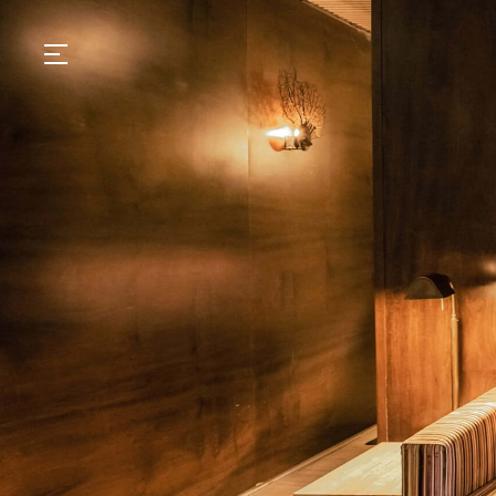
GASTRONOMIA
HOTÉIS
EXPERIÊNCIAS
EVENTOS
VILLAS
SHOP | SELEZIONE
DESCUBRA
WHAT'S COOKING
CORRIERE
HISTÓRIA
SUSTENTABILIDADE
CONTATO