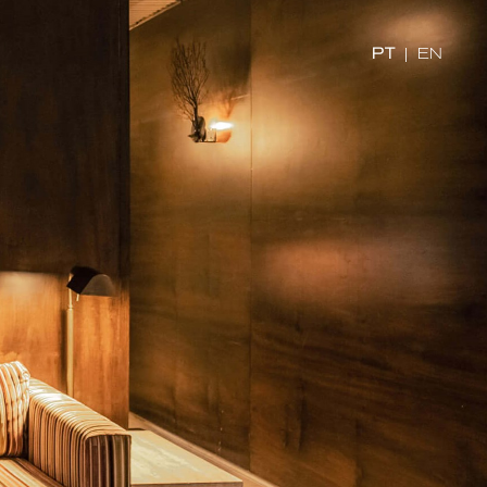
PT
|
EN