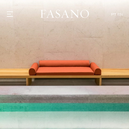
PT
EN
GASTRONOMIA
HOTÉIS
EXPERIÊNCIAS
EVENTOS
VILLAS
SHOP | SELEZIONE
DESCUBRA
WHAT'S COOKING
CORRIERE
HISTÓRIA
SUSTENTABILIDADE
CONTATO