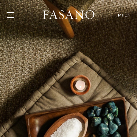
PT
EN
GASTRONOMIA
HOTÉIS
EXPERIÊNCIAS
EVENTOS
VILLAS
SHOP | SELEZIONE
DESCUBRA
WHAT'S COOKING
CORRIERE
HISTÓRIA
SUSTENTABILIDADE
CONTATO