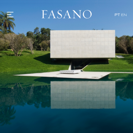
PT
EN
GASTRONOMIA
HOTÉIS
EXPERIÊNCIAS
EVENTOS
VILLAS
SHOP | SELEZIONE
DESCUBRA
WHAT'S COOKING
CORRIERE
HISTÓRIA
SUSTENTABILIDADE
CONTATO