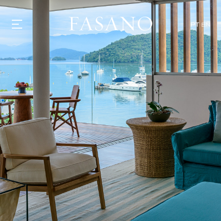
PT
EN
GASTRONOMIA
HOTÉIS
EXPERIÊNCIAS
EVENTOS
VILLAS
SHOP | SELEZIONE
DESCUBRA
WHAT'S COOKING
CORRIERE
HISTÓRIA
SUSTENTABILIDADE
CONTATO