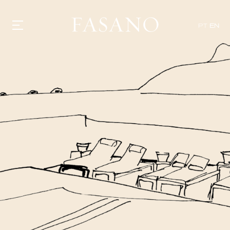
PT
EN
GASTRONOMY
HOTELS
EXPERIENCIES
EVENTS
VILLAS
SHOP | SELEZIONE
VIDEOS
WHAT'S COOKING
CORRIERE
HISTORY
SUSTAINABILITY
CONTACT