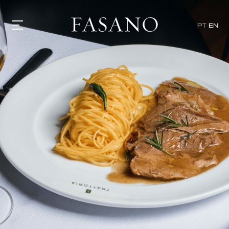
PT
EN
GASTRONOMY
HOTELS
EXPERIENCIES
EVENTS
VILLAS
SHOP | SELEZIONE
VIDEOS
WHAT'S COOKING
CORRIERE
HISTORY
SUSTAINABILITY
CONTACT