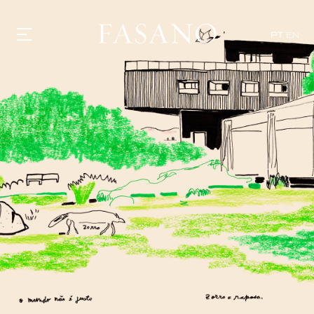
PT
EN
GASTRONOMIA
HOTÉIS
EXPERIÊNCIAS
EVENTOS
VILLAS
SHOP | SELEZIONE
DESCUBRA
WHAT'S COOKING
CORRIERE
HISTÓRIA
SUSTENTABILIDADE
CONTATO