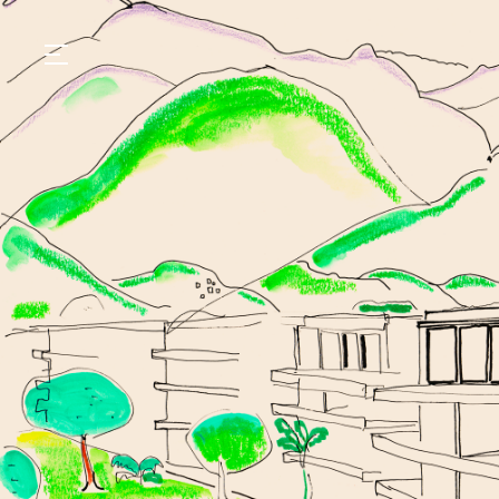
GASTRONOMIA
HOTÉIS
EXPERIÊNCIAS
EVENTOS
VILLAS
SHOP | SELEZIONE
DESCUBRA
WHAT'S COOKING
CORRIERE
HISTÓRIA
SUSTENTABILIDADE
CONTATO