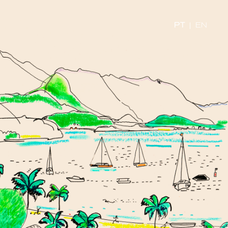
PT
|
EN