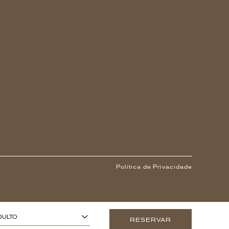
Política de Privacidade
1
 ANOS OU MAIS)
-
+
DULTO
RESERVAR