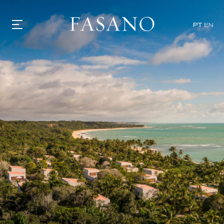
PT
EN
GASTRONOMIA
HOTÉIS
EXPERIÊNCIAS
EVENTOS
VILLAS
SHOP | SELEZIONE
DESCUBRA
WHAT'S COOKING
CORRIERE
HISTÓRIA
SUSTENTABILIDADE
CONTATO