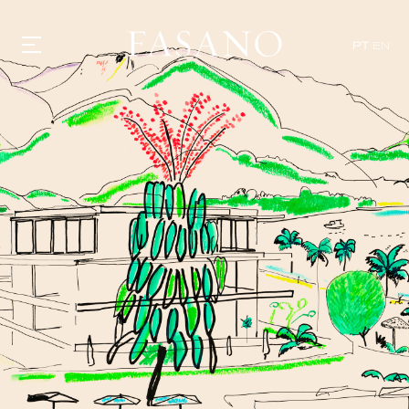
PT
EN
GASTRONOMIA
HOTÉIS
EXPERIÊNCIAS
EVENTOS
VILLAS
SHOP | SELEZIONE
DESCUBRA
WHAT'S COOKING
CORRIERE
HISTÓRIA
SUSTENTABILIDADE
CONTATO