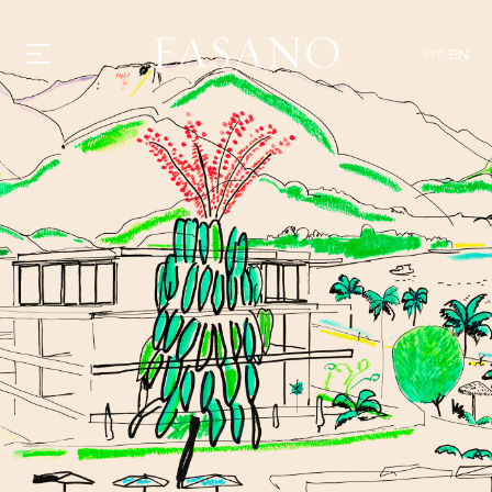
PT
EN
GASTRONOMY
HOTELS
EXPERIENCIES
EVENTS
VILLAS
SHOP | SELEZIONE
VIDEOS
WHAT'S COOKING
CORRIERE
HISTORY
SUSTAINABILITY
CONTACT