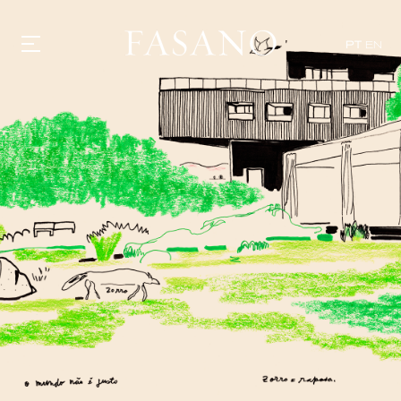
PT
EN
GASTRONOMIA
HOTÉIS
EXPERIÊNCIAS
EVENTOS
VILLAS
SHOP | SELEZIONE
DESCUBRA
WHAT'S COOKING
CORRIERE
HISTÓRIA
SUSTENTABILIDADE
CONTATO