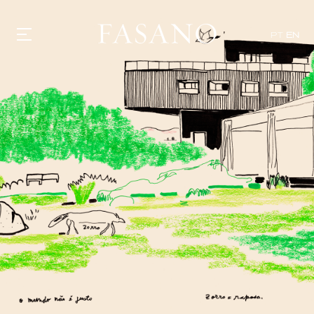
PT
EN
GASTRONOMY
HOTELS
EXPERIENCIES
EVENTS
VILLAS
SHOP | SELEZIONE
VIDEOS
WHAT'S COOKING
CORRIERE
HISTORY
SUSTAINABILITY
CONTACT