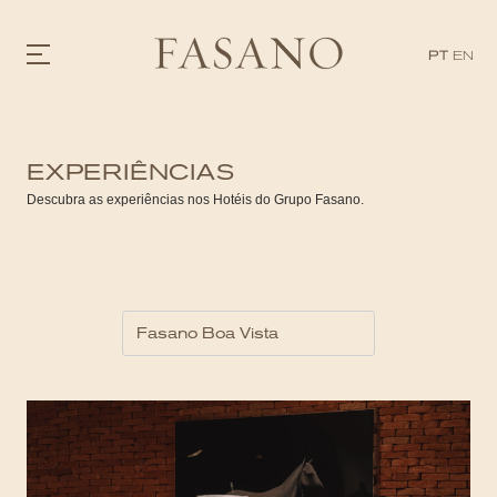
PT
EN
GASTRONOMIA
EXPERIÊNCIAS
HOTÉIS
EXPERIÊNCIAS
Descubra as experiências nos Hotéis do Grupo Fasano.
EVENTOS
VILLAS
SHOP | SELEZIONE
DESCUBRA
WHAT'S COOKING
CORRIERE
HISTÓRIA
SUSTENTABILIDADE
CONTATO