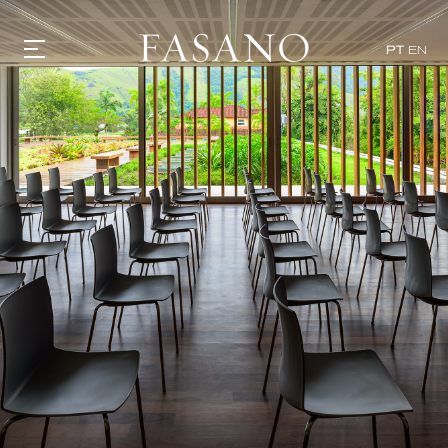
PT
EN
GASTRONOMIA
HOTÉIS
EXPERIÊNCIAS
EVENTOS
VILLAS
SHOP | SELEZIONE
DESCUBRA
WHAT'S COOKING
CORRIERE
HISTÓRIA
SUSTENTABILIDADE
CONTATO