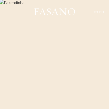
PT
EN
GASTRONOMIA
HOTÉIS
EXPERIÊNCIAS
EVENTOS
VILLAS
SHOP | SELEZIONE
DESCUBRA
WHAT'S COOKING
CORRIERE
HISTÓRIA
SUSTENTABILIDADE
CONTATO