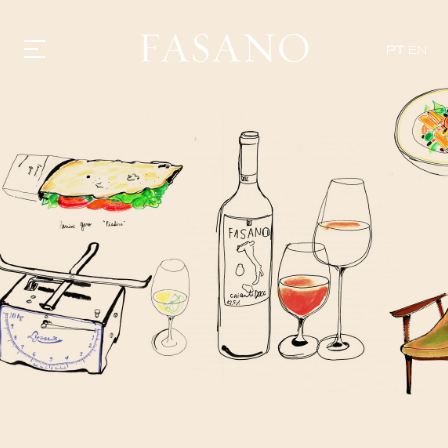
PT
EN
GASTRONOMIA
HOTÉIS
EXPERIÊNCIAS
EVENTOS
VILLAS
SHOP | SELEZIONE
DESCUBRA
WHAT'S COOKING
CORRIERE
HISTÓRIA
SUSTENTABILIDADE
CONTATO