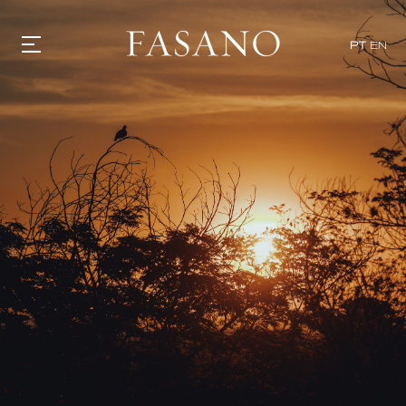
PT
EN
GASTRONOMIA
HOTÉIS
EXPERIÊNCIAS
EVENTOS
VILLAS
SHOP | SELEZIONE
DESCUBRA
WHAT'S COOKING
CORRIERE
HISTÓRIA
SUSTENTABILIDADE
CONTATO