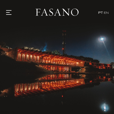
PT
EN
GASTRONOMIA
HOTÉIS
EXPERIÊNCIAS
EVENTOS
VILLAS
SHOP | SELEZIONE
DESCUBRA
WHAT'S COOKING
CORRIERE
HISTÓRIA
SUSTENTABILIDADE
CONTATO