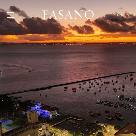
PT
EN
GASTRONOMIA
HOTÉIS
EXPERIÊNCIAS
EVENTOS
VILLAS
SHOP | SELEZIONE
DESCUBRA
WHAT'S COOKING
CORRIERE
HISTÓRIA
SUSTENTABILIDADE
CONTATO