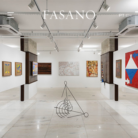
PT
EN
GASTRONOMIA
HOTÉIS
EXPERIÊNCIAS
EVENTOS
VILLAS
SHOP | SELEZIONE
DESCUBRA
WHAT'S COOKING
CORRIERE
HISTÓRIA
SUSTENTABILIDADE
CONTATO