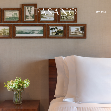
PT
EN
GASTRONOMIA
HOTÉIS
EXPERIÊNCIAS
EVENTOS
VILLAS
SHOP | SELEZIONE
DESCUBRA
WHAT'S COOKING
CORRIERE
HISTÓRIA
SUSTENTABILIDADE
CONTATO